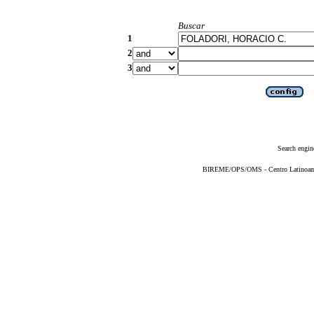
Buscar
1
2
3
Search engin
BIREME/OPS/OMS - Centro Latinoameri