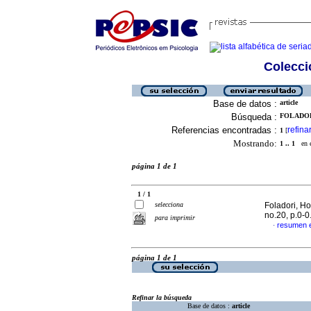
Colecció
Base de datos :
article
Búsqueda :
FOLADORI
Referencias encontradas :
refina
1
[
Mostrando:
1 .. 1
en el
página 1 de 1
1 / 1
selecciona
Foladori, H
no.20, p.0-
para imprimir
resumen 
·
página 1 de 1
Refinar la búsqueda
Base de datos :
article