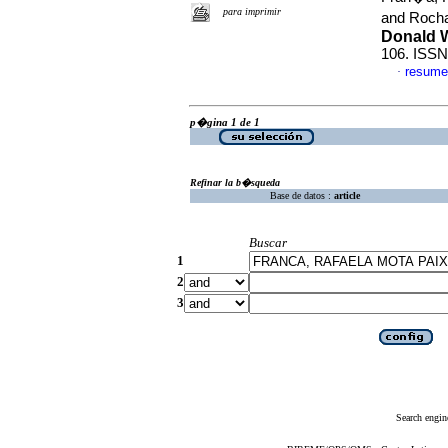
para imprimir
and Rocha
Donald W
106. ISSN
resume
·
p�gina 1 de 1
Refinar la b�squeda
Base de datos :
article
Buscar
1
2
3
Search engin