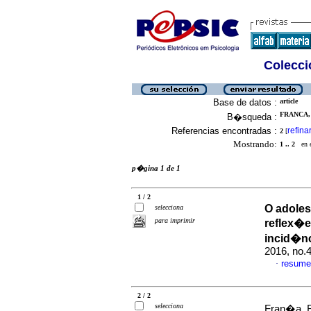
Colecció
Base de datos :
article
FRANCA,
B�squeda :
Referencias encontradas :
refina
2
[
Mostrando:
1 .. 2
en el
p�gina 1 de 1
1 / 2
O adoles
selecciona
para imprimir
reflex�e
incid�nc
2016, no.
resume
·
2 / 2
selecciona
Fran�a, 