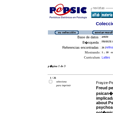
Colecció
Base de datos :
article
FRAYZE-P
B�squeda :
Referencias encontradas :
refin
26
[
Mostrando:
1 .. 10
en 
Curriculum:
Lattes
p�gina 1 de 3
1 / 26
selecciona
Frayze-Pe
para imprimir
Freud pe
psican�l
implicad
about Ps
psychoan
pol�mico