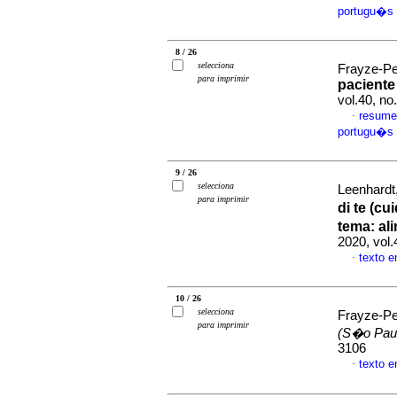
portugu�s
8 / 26
selecciona
Frayze-Pe
para imprimir
paciente
vol.40, n
resume
·
portugu�s
9 / 26
selecciona
Leenhardt
para imprimir
di te (c
tema
:
al
2020, vol
texto 
·
10 / 26
selecciona
Frayze-Pe
para imprimir
(S�o Pau
3106
texto 
·