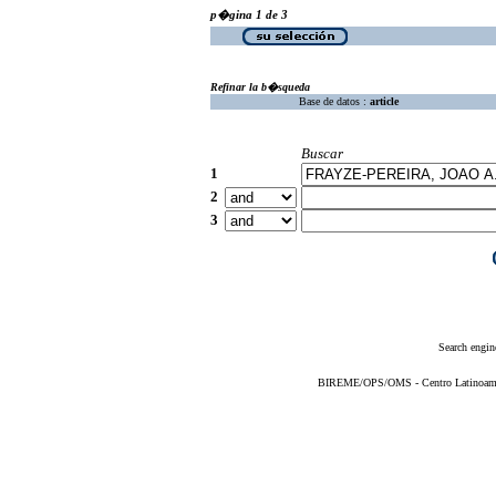
p�gina 1 de 3
Refinar la b�squeda
Base de datos :
article
Buscar
1
2
3
Search engin
BIREME/OPS/OMS - Centro Latinoameric