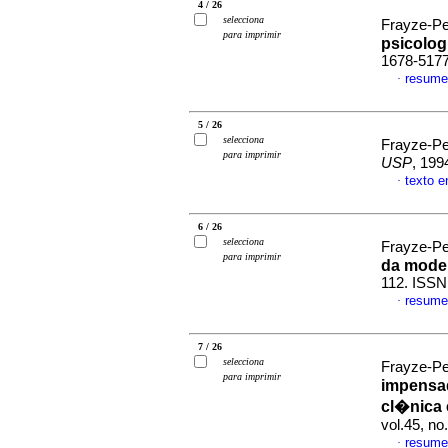
4 / 26
selecciona
Frayze-Pe
para imprimir
psicolog
1678-517
resume
·
5 / 26
selecciona
Frayze-Pe
para imprimir
USP
, 199
texto 
·
6 / 26
selecciona
Frayze-Pe
para imprimir
da mode
112. ISSN
resume
·
7 / 26
selecciona
Frayze-Pe
para imprimir
impensad
cl�nica 
vol.45, n
resume
·