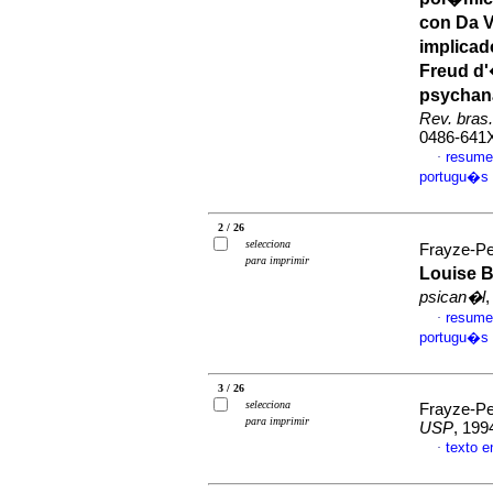
con Da V
implicad
Freud d'
psychan
Rev. bras
0486-641
resume
·
portugu�s
2 / 26
selecciona
Frayze-Pe
para imprimir
Louise B
psican�l
,
resume
·
portugu�s
3 / 26
selecciona
Frayze-Pe
para imprimir
USP
, 199
texto 
·