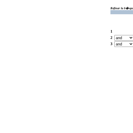
Refinar la b�squ
1
2
3