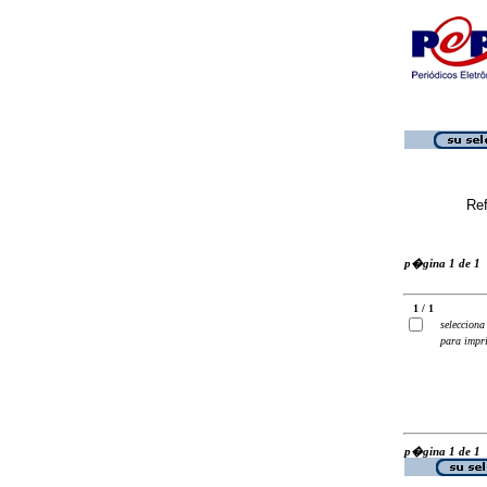
Ref
p�gina 1 de 1
1 / 1
selecciona
para impr
p�gina 1 de 1