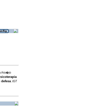
a Ara�jo
sicoterapia
 defesa
.
IGT