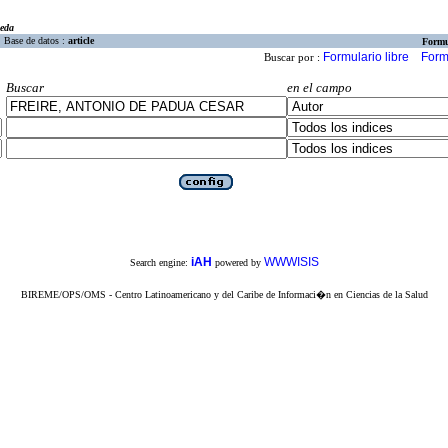
eda
Base de datos :
article
Formu
Formulario libre
Form
Buscar por :
Buscar
en el campo
iAH
WWWISIS
Search engine:
powered by
BIREME/OPS/OMS - Centro Latinoamericano y del Caribe de Informaci�n en Ciencias de la Salud