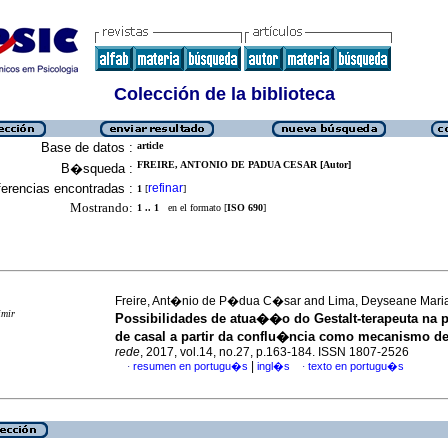
Colección de la biblioteca
Base de datos :
article
FREIRE, ANTONIO DE PADUA CESAR [Autor]
B�squeda :
erencias encontradas :
refinar
1
[
]
Mostrando:
1 .. 1
en el formato [
ISO 690
]
Freire, Ant�nio de P�dua C�sar and Lima, Deyseane Mari
imir
Possibilidades de atua��o do Gestalt-terapeuta na p
de casal a partir da conflu�ncia como mecanismo de
rede
, 2017, vol.14, no.27, p.163-184. ISSN 1807-2526
|
resumen en portugu�s
ingl�s
texto en portugu�s
·
·