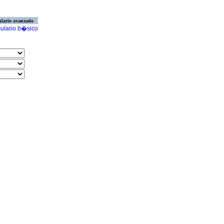
lario avanzado
ulario b�sico