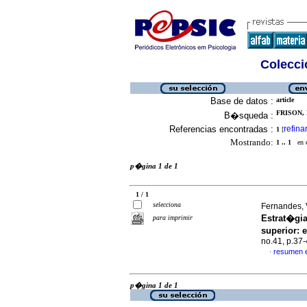
Colecció
Base de datos :
article
FRISON,
B�squeda :
Referencias encontradas :
refina
1
[
Mostrando:
1 .. 1
en el
p�gina 1 de 1
1 / 1
selecciona
Fernandes, 
Estrat�gia
para imprimir
superior
:
e
no.41, p.37
resumen 
·
p�gina 1 de 1