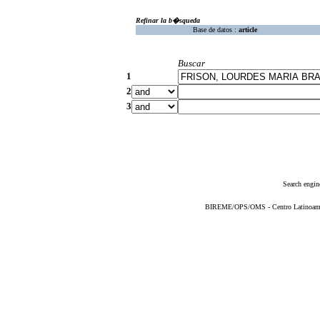
Refinar la b�squeda
Base de datos :
article
Buscar
1
2
3
Search engin
BIREME/OPS/OMS - Centro Latinoameric