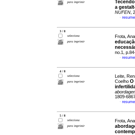
Tecendo 
para imprimir
a gestal
NUFEN
, 
resume
·
3 / 8
selecciona
Frota, An
educaçã
para imprimir
necessár
no.1, p.8
resume
·
4 / 8
Leite, Re
selecciona
O 
Coelho
para imprimir
infertili
abordagem
1809-686
resume
·
5 / 8
selecciona
Frota, An
abordage
para imprimir
contemp