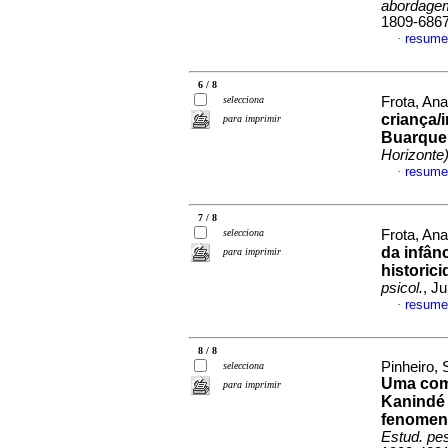
abordagem
1809-686
resume
·
6 / 8
selecciona
Frota, An
criança/
para imprimir
Buarque
Horizonte
resume
·
7 / 8
selecciona
Frota, An
da infân
para imprimir
historic
psicol.
, J
resume
·
8 / 8
Pinheiro,
selecciona
Uma comp
para imprimir
Kanindé 
fenomeno
Estud. pes