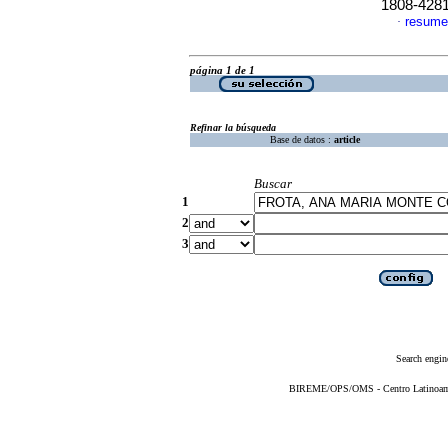
1808-428
resume
·
página 1 de 1
Refinar la búsqueda
Base de datos :
article
Buscar
1
2
3
Search engin
BIREME/OPS/OMS - Centro Latinoameri