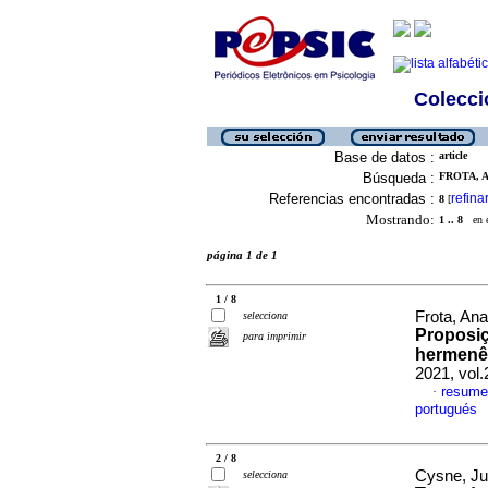
Colecció
Base de datos :
article
Búsqueda :
FROTA, 
Referencias encontradas :
refina
8
[
Mostrando:
1 .. 8
en el
página 1 de 1
1 / 8
Frota, An
selecciona
Proposi
para imprimir
hermenêu
2021, vol
resume
·
portugués
2 / 8
Cysne, Ju
selecciona