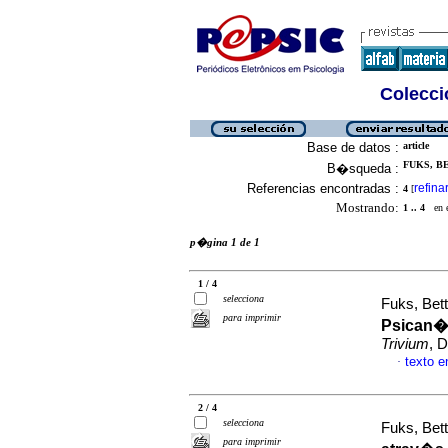
Colecció
Base de datos :
article
FUKS, BE
B�squeda :
Referencias encontradas :
refina
4
[
Mostrando:
1 .. 4
en el
p�gina 1 de 1
1 / 4
selecciona
Fuks, Bet
para imprimir
Psican�
Trivium
, 
texto 
·
2 / 4
selecciona
Fuks, Bet
para imprimir