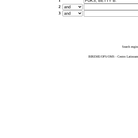
1
2
3
Search engin
BIREME/OPS/OMS - Centro Latinoameric