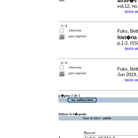
atrav�s
vol.12, n
texto 
·
3 / 4
selecciona
Fuks, Bet
para imprimir
hist�ri
p.1-2. IS
texto 
·
4 / 4
selecciona
Fuks, Bet
para imprimir
Jun 2019, 
texto 
·
p�gina 1 de 1
Refinar la b�squeda
Base de datos :
article
Buscar