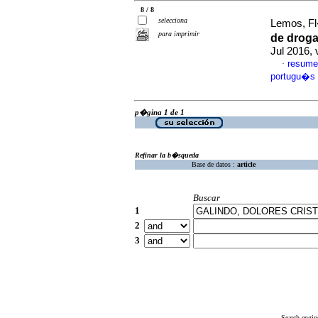
8 / 8
selecciona
Lemos, Fl�
para imprimir
de drog
Jul 2016, 
resume
·
portugu�s
p�gina 1 de 1
Refinar la b�squeda
Base de datos :
article
Buscar
1
2
3
Search engin