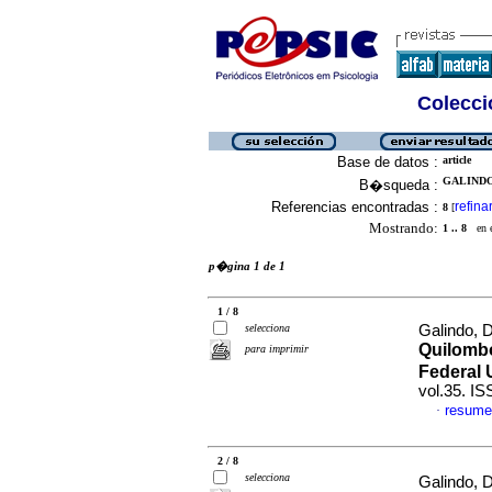
Colecció
Base de datos :
article
GALINDO
B�squeda :
Referencias encontradas :
refina
8
[
Mostrando:
1 .. 8
en el
p�gina 1 de 1
1 / 8
selecciona
Galindo, 
Quilombo
para imprimir
Federal 
vol.35. I
resume
·
2 / 8
selecciona
Galindo, 