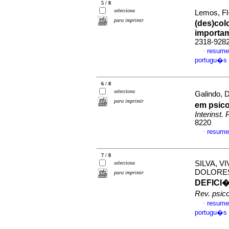
5 / 8
selecciona
Lemos, Fl�
para imprimir
(des)col
importa
2318-928
resume
·
portugu�s
6 / 8
selecciona
Galindo, 
para imprimir
em psico
Interinst. 
8220
resume
·
7 / 8
SILVA, V
selecciona
DOLORE
para imprimir
DEFICI
Rev. psico
resume
·
portugu�s