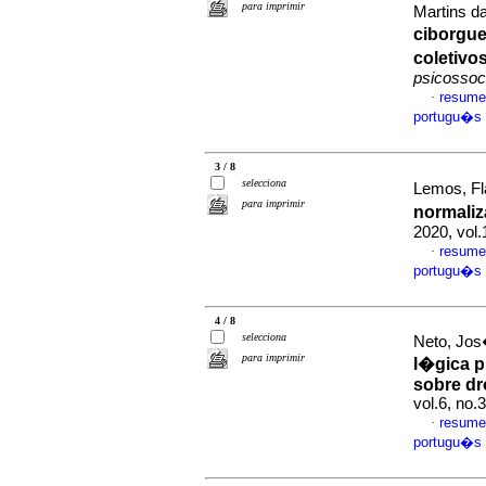
para imprimir
Martins d
ciborgue
coletivo
psicossoc
resume
·
portugu�s
3 / 8
selecciona
Lemos, Fla
para imprimir
normali
2020, vol
resume
·
portugu�s
4 / 8
selecciona
Neto, Jos
para imprimir
l�gica p
sobre dr
vol.6, no
resume
·
portugu�s