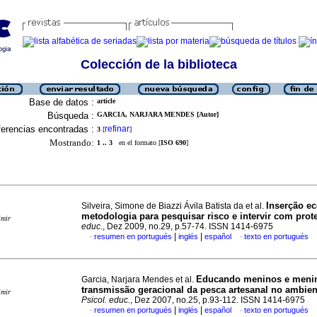
Colección de la biblioteca
Base de datos :
article
Búsqueda :
GARCIA, NARJARA MENDES [Autor]
erencias encontradas :
refinar
3
[
]
Mostrando:
1 .. 3
en el formato [
ISO 690
]
Inserção ec
Silveira, Simone de Biazzi Ávila Batista da et al.
metodologia para pesquisar risco e intervir com prot
imir
educ.
, Dez 2009, no.29, p.57-74. ISSN 1414-6975
|
|
resumen en portugués
inglés
español
texto en portugués
·
·
Educando meninos e meni
Garcia, Narjara Mendes et al.
transmissão geracional da pesca artesanal no ambient
imir
Psicol. educ.
, Dez 2007, no.25, p.93-112. ISSN 1414-6975
|
|
resumen en portugués
inglés
español
texto en portugués
·
·