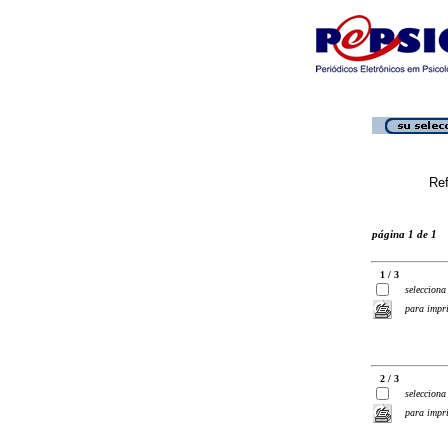
Ref
página 1 de 1
1 / 3
selecciona
para impr
2 / 3
selecciona
para impr