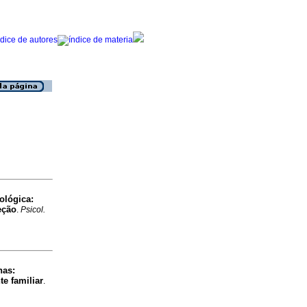
ológica
:
eção
.
Psicol.
nas
:
e familiar
.