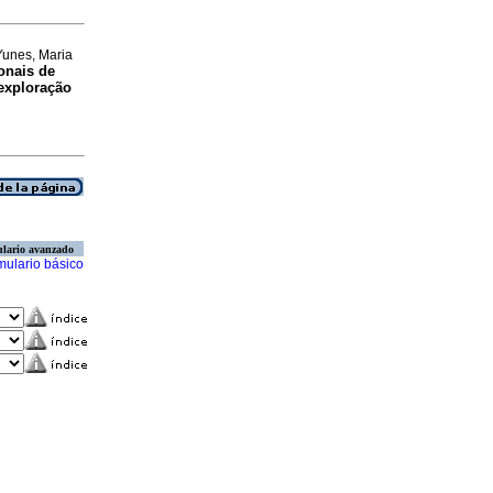
Yunes, Maria
onais de
 exploração
lario avanzado
mulario básico