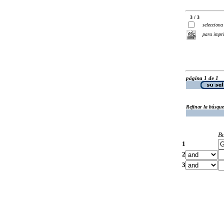
3 / 3
selecciona
para impr
página 1 de 1
Refinar la búsqu
B
1
2
3