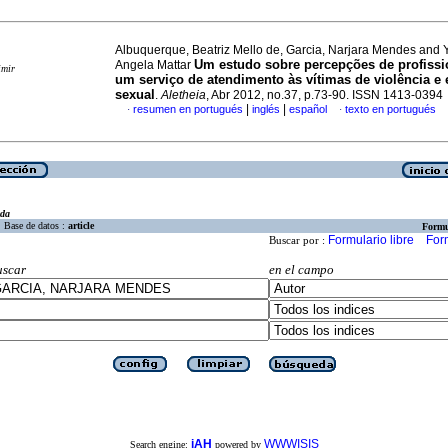
Albuquerque, Beatriz Mello de, Garcia, Narjara Mendes and 
Um estudo sobre percepções de profissi
Angela Mattar
imir
um serviço de atendimento às vítimas de violência e
sexual
.
Aletheia
, Abr 2012, no.37, p.73-90. ISSN 1413-0394
|
|
resumen en portugués
inglés
español
texto en portugués
·
·
eda
Base de datos :
article
Formu
Formulario libre
For
Buscar por :
uscar
en el campo
iAH
WWWISIS
Search engine:
powered by