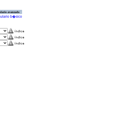
lario avanzado
ulario b�sico