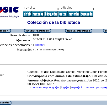
Colección de la biblioteca
Base de datos :
article
GIUMELLI, RAISA DUQUIA [Autor]
B�squeda :
erencias encontradas :
refinar
1
[
]
Mostrando:
1 .. 1
en el formato [
ISO 690
]
Giumelli, Ra�sa Duquia and Santos, Marciane Cleuri Pereir
imir
Conviv�ncia com animais de estima��o
:
um estud
fenomenol�gico
.
Rev. abordagem gestalt.
, Jun 2016, vol.2
58. ISSN 1809-6867
|
|
resumen en portugu�s
ingl�s
espa�ol
texto en portugu
·
·