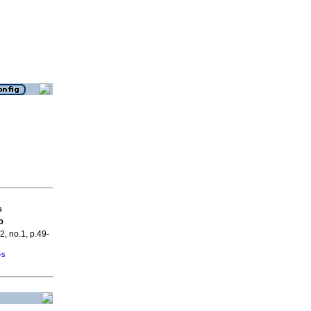
a
o
2, no.1, p.49-
�s