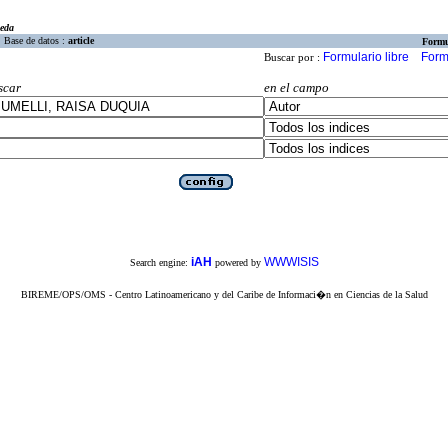
eda
Base de datos :
article
Formu
Formulario libre
Form
Buscar por :
scar
en el campo
iAH
WWWISIS
Search engine:
powered by
BIREME/OPS/OMS - Centro Latinoamericano y del Caribe de Informaci�n en Ciencias de la Salud