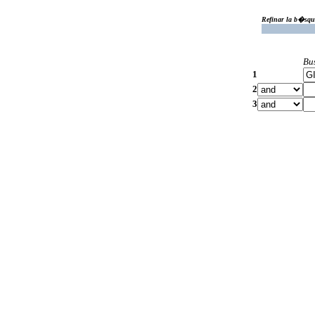
Refinar la b�squ
Bu
1
2
3