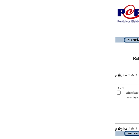
Ref
p�gina 1 de 1
1 / 1
selecciona
para impr
p�gina 1 de 1