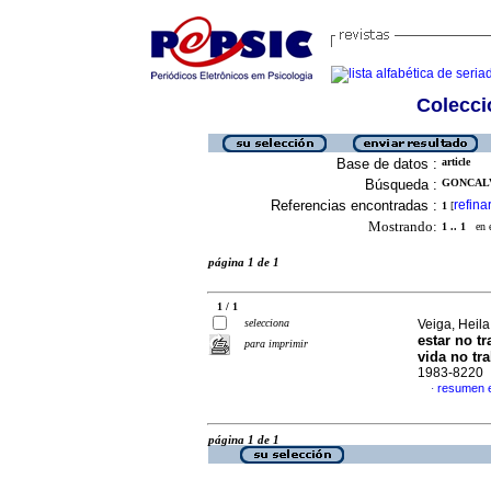
Colecció
Base de datos :
article
Búsqueda :
GONCALV
Referencias encontradas :
refina
1
[
Mostrando:
1 .. 1
en el
página 1 de 1
1 / 1
selecciona
Veiga, Heil
estar no t
para imprimir
vida no tr
1983-8220
resumen 
·
página 1 de 1