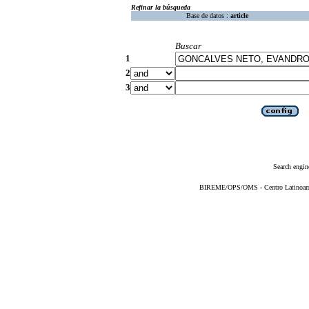
Refinar la búsqueda
Base de datos :
article
Buscar
1
2
3
Search engin
BIREME/OPS/OMS - Centro Latinoameri