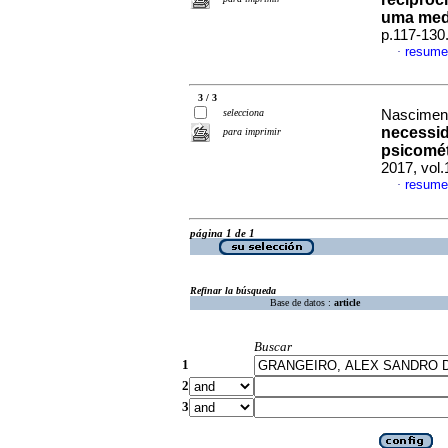
uma med
p.117-130
resume
·
3 / 3
selecciona
Nasciment
necessid
para imprimir
psicomét
2017, vol
resume
·
página 1 de 1
Refinar la búsqueda
Base de datos :
article
Buscar
1
2
3