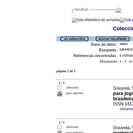
Colecció
Base de datos :
article
Búsqueda :
GRANGEI
Referencias encontradas :
refina
3
[
Mostrando:
1 .. 3
en el
página 1 de 1
1 / 3
selecciona
Gouveia, V
para jo
para imprimir
brasileir
ISSN 141
resume
·
2 / 3
selecciona
Gouveia, V
reciproc
para imprimir