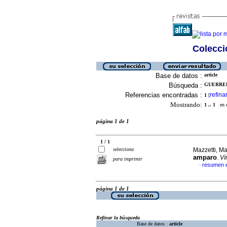
Colecció
Base de datos :
article
Búsqueda :
GUERRER
Referencias encontradas :
refina
1
[
Mostrando:
1 .. 1
en el
página 1 de 1
1 / 1
selecciona
Mazzetti, Ma
amparo
.
Ví
para imprimir
resumen 
·
página 1 de 1
Refinar la búsqueda
Base de datos :
article