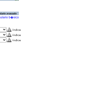
lario avanzado
ulario b�sico