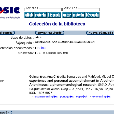
Colección de la biblioteca
Base de datos :
article
GUIMARAES, ANA CLAUDIA BERNARDES [Autor]
B�squeda :
erencias encontradas :
refinar
1
[
]
Mostrando:
1 .. 1
en el formato [
ISO 690
]
C
Guimar�es, Ana Cl�udia Bernardes and Mahfoud, Miguel
experience and personal accomplishment in Alcoholi
imir
Anonimous: a phenomenological research
.
SMAD, Rev.
Sa�de Mental �lcool Drog. (Ed. port.)
, Dec 2016, vol.12, no
ISSN 1806-6976
|
|
resumen en ingl�s
portugu�s
espa�ol
texto en ingl�s
·
·