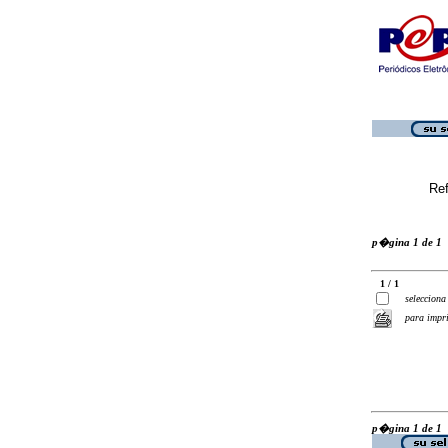
Ref
p�gina 1 de 1
1 / 1
selecciona
para impr
p�gina 1 de 1