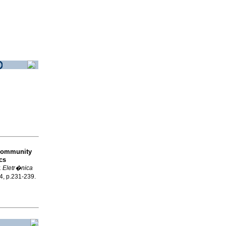
ommunity
cs
 Eletr�nica
.4, p.231-239.