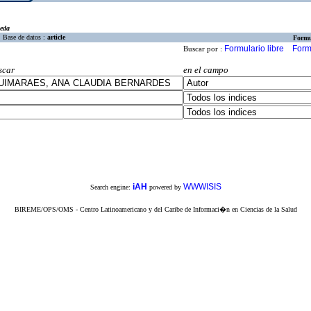
eda
Base de datos :
article
Formu
Formulario libre
Form
Buscar por :
scar
en el campo
iAH
WWWISIS
Search engine:
powered by
BIREME/OPS/OMS - Centro Latinoamericano y del Caribe de Informaci�n en Ciencias de la Salud