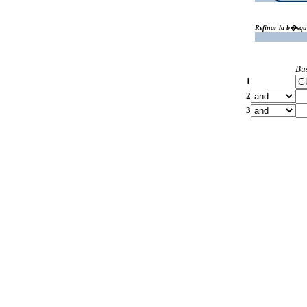
Refinar la b�squ
Bu
1
2
3