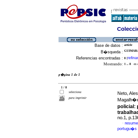
Colecció
Base de datos :
article
GUIMARA
B�squeda :
Referencias encontradas :
refina
8
[
Mostrando:
1 .. 8
en el
p�gina 1 de 1
1 / 8
selecciona
Neto, Ale
para imprimir
Magalh�
policial
:
trabalha
no.1, p.1
resume
·
portugu�s