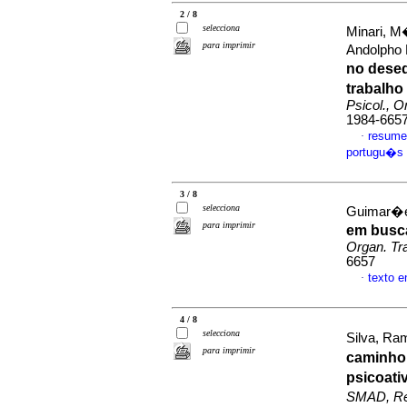
2 / 8
selecciona
Minari, M
para imprimir
Andolpho
no dese
trabalho
Psicol., O
1984-665
resume
·
portugu�s
3 / 8
selecciona
Guimar�es
para imprimir
em busc
Organ. Tr
6657
texto 
·
4 / 8
selecciona
Silva, Ra
para imprimir
caminho
psicoati
SMAD, Rev