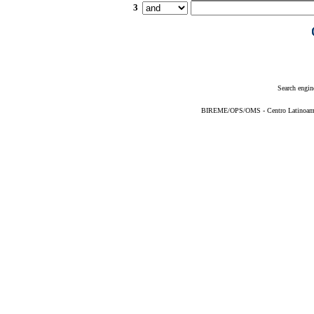
3
Search engin
BIREME/OPS/OMS - Centro Latinoameric