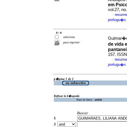
em Psico
vol.27, n
resume
·
portugu�s
8 / 8
selecciona
Guimar�es
para imprimir
de vida 
pantanei
157. ISSN
resume
·
portugu�s
p�gina 1 de 1
Refinar la b�squeda
Base de datos :
article
Buscar
1
2