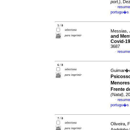
port.)
, De
resume
·
portugu�s
5 / 8
selecciona
Messias, 
para imprimir
and Ment
Covid-1
3687
resume
·
6 / 8
selecciona
Guimar�es
para imprimir
Psicosso
Menores
Frente 
(Natal)
, 2
resume
·
portugu�s
7 / 8
selecciona
Oliveira,
para imprimir
Andolpho