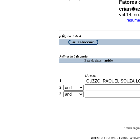
Fatores 
crian�as
vol.14, n
resume
·
p�gina 1 de 4
Refinar la b�squeda
Base de datos :
article
Buscar
1
2
3
Search engin
BIREME/OPS/OMS - Centro Latinoameric