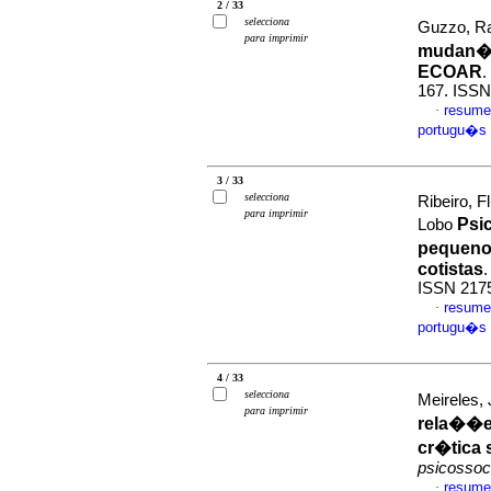
2 / 33
selecciona
Guzzo, Ra
para imprimir
mudan�a
ECOAR
.
167. ISSN
resume
·
portugu�s
3 / 33
selecciona
Ribeiro, 
para imprimir
Psic
Lobo
pequeno
cotistas
ISSN 217
resume
·
portugu�s
4 / 33
selecciona
Meireles, 
para imprimir
rela��es
cr�tica 
psicossoc
resume
·