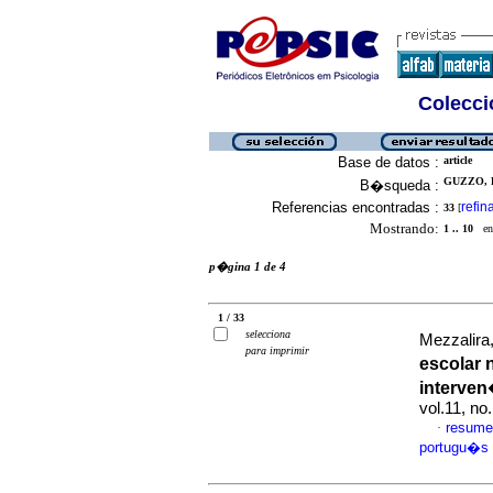
Colecció
Base de datos :
article
GUZZO, 
B�squeda :
Referencias encontradas :
refin
33
[
Mostrando:
1 .. 10
en 
p�gina 1 de 4
1 / 33
selecciona
Mezzalira,
para imprimir
escolar 
interve
vol.11, n
resume
·
portugu�s