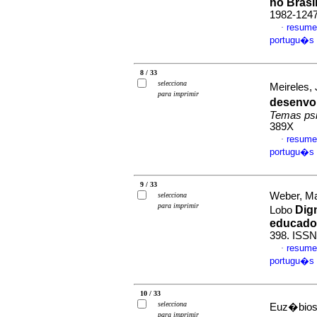
no Brasi
1982-124
resume
·
portugu�s
8 / 33
selecciona
Meireles, 
para imprimir
desenvo
Temas psi
389X
resume
·
portugu�s
9 / 33
Weber, Ma
selecciona
para imprimir
Dig
Lobo
educado
398. ISS
resume
·
portugu�s
10 / 33
selecciona
Euz�bios 
para imprimir