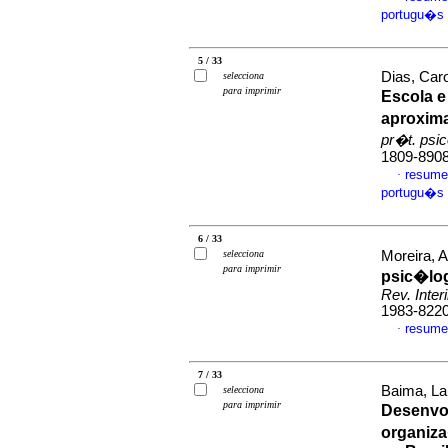
portugu�s
5 / 33
Dias, Car
selecciona
para imprimir
Escola 
aproxim
pr�t. psi
1809-890
resume
·
portugu�s
6 / 33
selecciona
Moreira, 
para imprimir
psic�log
Rev. Interi
1983-822
resume
·
7 / 33
Baima, La
selecciona
para imprimir
Desenvo
organiz