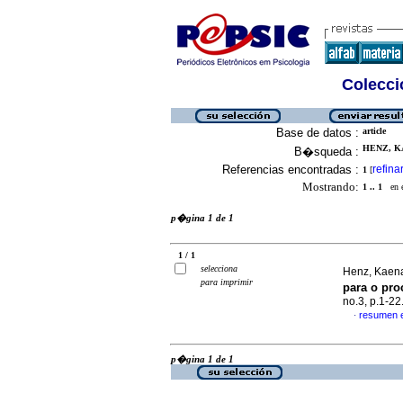
Colecció
Base de datos :
article
HENZ, KA
B�squeda :
Referencias encontradas :
refina
1
[
Mostrando:
1 .. 1
en el
p�gina 1 de 1
1 / 1
selecciona
Henz, Kaena
para imprimir
para o pr
no.3, p.1-2
resumen 
·
p�gina 1 de 1