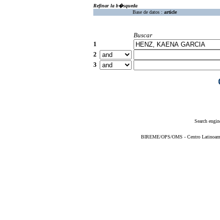
Refinar la b�squeda
Base de datos :
article
Buscar
1
2
3
Search engin
BIREME/OPS/OMS - Centro Latinoameric