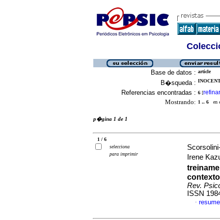
Colecció
Base de datos :
article
INOCENTE
B�squeda :
Referencias encontradas :
refina
6
[
Mostrando:
1 .. 6
en el
p�gina 1 de 1
1 / 6
Scorsolini
selecciona
para imprimir
Irene Ka
treinam
contexto
Rev. Psico
ISSN 198
resume
·