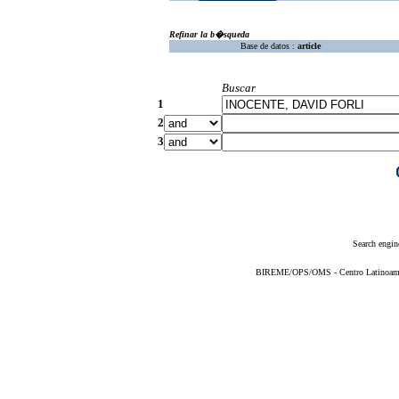
Refinar la b�squeda
Base de datos :
article
Buscar
1
2
3
Search engin
BIREME/OPS/OMS - Centro Latinoameric