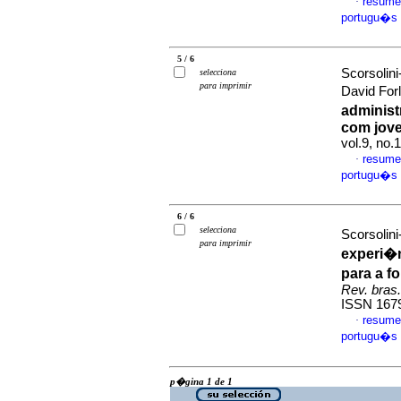
resume
·
portugu�s
5 / 6
Scorsolini
selecciona
para imprimir
David For
adminis
com jov
vol.9, no
resume
·
portugu�s
6 / 6
selecciona
Scorsolini
para imprimir
experi�
para a 
Rev. bras.
ISSN 167
resume
·
portugu�s
p�gina 1 de 1