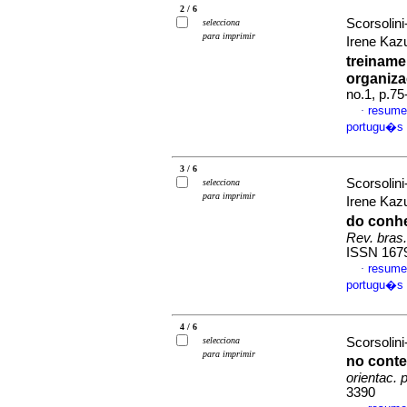
2 / 6
Scorsolini
selecciona
para imprimir
Irene Ka
treiname
organiza
no.1, p.7
resume
·
portugu�s
3 / 6
Scorsolini
selecciona
para imprimir
Irene Ka
do conh
Rev. bras.
ISSN 167
resume
·
portugu�s
4 / 6
selecciona
Scorsolini
para imprimir
no cont
orientac. p
3390