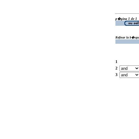
p�gina 1 de 1
Refinar la b�squ
1
2
3