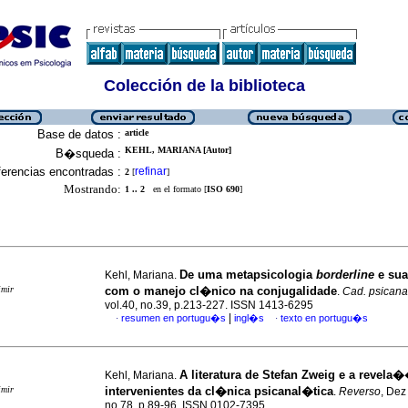
Colección de la biblioteca
Base de datos :
article
KEHL, MARIANA [Autor]
B�squeda :
erencias encontradas :
refinar
2
[
]
Mostrando:
1 .. 2
en el formato [
ISO 690
]
De uma metapsicologia
borderline
e su
Kehl, Mariana.
imir
com o manejo cl�nico na conjugalidade
.
Cad. psicana
vol.40, no.39, p.213-227. ISSN 1413-6295
|
resumen en portugu�s
ingl�s
texto en portugu�s
·
·
A literatura de Stefan Zweig e a revela
Kehl, Mariana.
imir
intervenientes da cl�nica psicanal�tica
.
Reverso
, Dez
no.78, p.89-96. ISSN 0102-7395