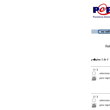
Ref
p�gina 1 de 1
1 / 2
selecciona
para impr
2 / 2
selecciona
para impr