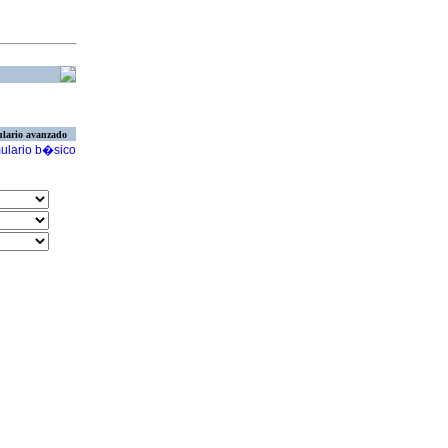
lario avanzado
ulario b�sico