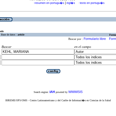
|
resumen en portugu�s
ingl�s
texto en portugu�s
·
·
eda
Base de datos :
article
Formu
Formulario libre
Form
Buscar por :
Buscar
en el campo
iAH
WWWISIS
Search engine:
powered by
BIREME/OPS/OMS - Centro Latinoamericano y del Caribe de Informaci�n en Ciencias de la Salud