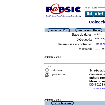
Colecció
Base de datos :
article
KELLER, 
B�squeda :
Referencias encontradas :
refina
1
[
Mostrando:
1 .. 1
en el
p�gina 1 de 1
1 / 1
selecciona
Schr�der, Li
conversati
para imprimir
fathers re
Mexico, a
ISSN 0258-
resumen 
·
p�gina 1 de 1