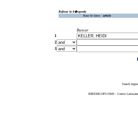
Refinar la b�squeda
Base de datos :
article
Buscar
1
2
3
Search engin
BIREME/OPS/OMS - Centro Latinoameric