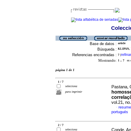
Colecció
Base de datos :
article
Búsqueda :
KLIPAN,
Referencias encontradas :
refina
7
[
Mostrando:
1 .. 7
en el
página 1 de 1
1 / 7
selecciona
Pastana, 
homossex
para imprimir
correlaç
vol.21, no
resume
·
portugués
2 / 7
Conde, An
selecciona