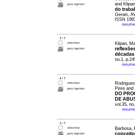
and Klipa
para imprimir
do traba
Gerais, Re
ISSN 198
resume
·
3 / 7
selecciona
Klipan, M
reflexõe
para imprimir
décadas
no.1, p.2
resume
·
4 / 7
Rodrigues
selecciona
Pires and
para imprimir
DO PRO
DE ABU
vol.35, n
resume
·
5 / 7
selecciona
Barbosa, 
conceito
para imprimir