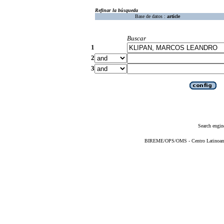
Refinar la búsqueda
Base de datos :
article
Buscar
1
2
3
Search engin
BIREME/OPS/OMS - Centro Latinoameri