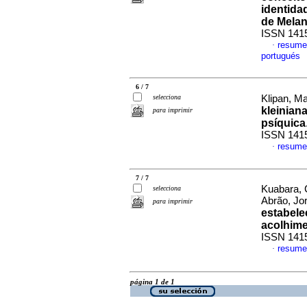
identidad
de Melan
ISSN 141
resume
·
portugués
6 / 7
selecciona
Klipan, M
kleinian
para imprimir
psíquica
ISSN 141
resume
·
7 / 7
Kuabara, 
selecciona
Abrão, Jo
para imprimir
estabele
acolhim
ISSN 141
resume
·
página 1 de 1