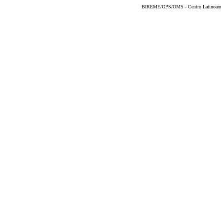
BIREME/OPS/OMS - Centro Latinoameric