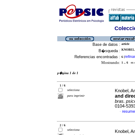
Colecció
Base de datos :
article
KNOBEL, 
B�squeda :
Referencias encontradas :
refina
6
[
Mostrando:
1 .. 6
en el
p�gina 1 de 1
1 / 6
selecciona
Knobel, A
and direc
para imprimir
bras. psi
0104-539
resume
·
2 / 6
selecciona
Knobel, A