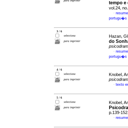
para imprimir
tempo e
vol.24, n
resume
·
portugu�s
3 / 6
selecciona
Hazan, Gl
do Sonha
para imprimir
psicodra
resume
·
portugu�s
4 / 6
selecciona
Knobel, A
psicodra
para imprimir
texto 
·
5 / 6
selecciona
Knobel, A
Psicodr
para imprimir
p.139-152
resume
·