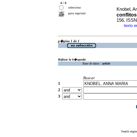
6 / 6
selecciona
Knobel, A
para imprimir
conflitos
156. ISSN
texto 
·
p�gina 1 de 1
Refinar la b�squeda
Base de datos :
article
Buscar
1
2
3
Search engin