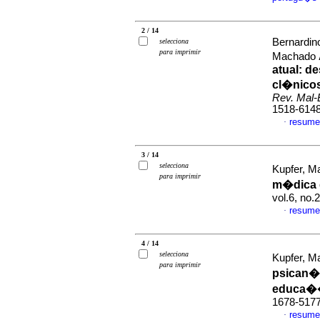
2 / 14
Bernardino
selecciona
para imprimir
Machado
atual
:
de
cl�nicos
Rev. Mal-
1518-614
resume
·
3 / 14
selecciona
Kupfer, M
para imprimir
m�dica
vol.6, no
resume
·
4 / 14
selecciona
Kupfer, M
para imprimir
psican�l
educa�
1678-517
resume
·