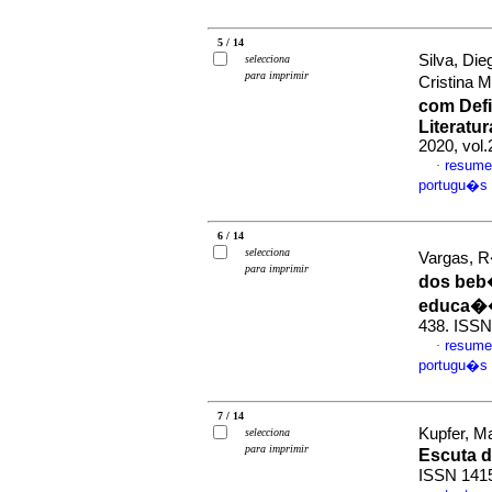
5 / 14
Silva, Die
selecciona
para imprimir
Cristina 
com Def
Literatu
2020, vol
resume
·
portugu�s
6 / 14
selecciona
Vargas, R
para imprimir
dos beb
educa��
438. ISSN
resume
·
portugu�s
7 / 14
Kupfer, M
selecciona
para imprimir
Escuta 
ISSN 141