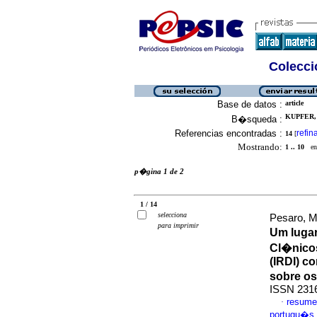
Colecció
Base de datos :
article
KUPFER,
B�squeda :
Referencias encontradas :
refin
14
[
Mostrando:
1 .. 10
en 
p�gina 1 de 2
1 / 14
selecciona
Pesaro, M
para imprimir
Um lugar
Cl�nicos
(IRDI) c
sobre o
ISSN 231
resume
·
portugu�s