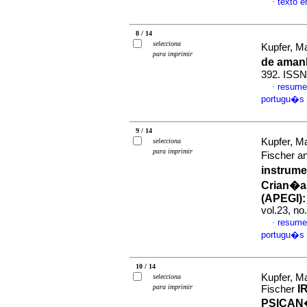
texto 
·
8 / 14
selecciona
Kupfer, M
para imprimir
de ama
392. ISSN
resume
·
portugu�s
9 / 14
Kupfer, M
selecciona
para imprimir
Fischer a
instrum
Crian�as
(APEGI)
vol.23, n
resume
·
portugu�s
10 / 14
Kupfer, M
selecciona
para imprimir
I
Fischer
PSICAN