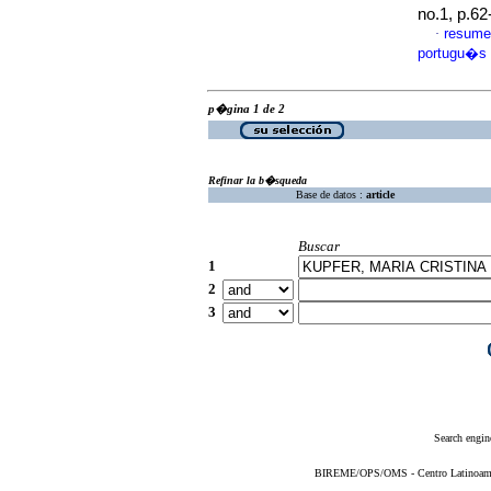
no.1, p.6
resume
·
portugu�s
p�gina 1 de 2
Refinar la b�squeda
Base de datos :
article
Buscar
1
2
3
Search engin
BIREME/OPS/OMS - Centro Latinoameric