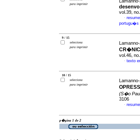
Lamanno-
para imprimir
desenvo
vol.39, n
resume
·
portugu�s
9 / 15
selecciona
Lamanno-
para imprimir
CR�NIC
vol.46, n
texto 
·
10 / 15
selecciona
Lamanno-
para imprimir
OPRESS
(S�o Pau
3106
resume
·
p�gina 1 de 2