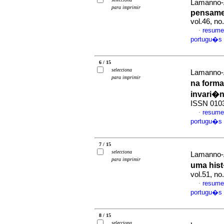
Lamanno-
para imprimir
pensame
vol.46, n
resume
·
portugu�s
6 / 15
selecciona
Lamanno-
para imprimir
na form
invari�n
ISSN 010
resume
·
portugu�s
7 / 15
selecciona
Lamanno-
para imprimir
uma hist
vol.51, n
resume
·
portugu�s
8 / 15
selecciona