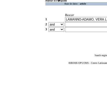
Refinar la b�squeda
Base de datos :
article
Buscar
1
2
3
Search engin
BIREME/OPS/OMS - Centro Latinoameric