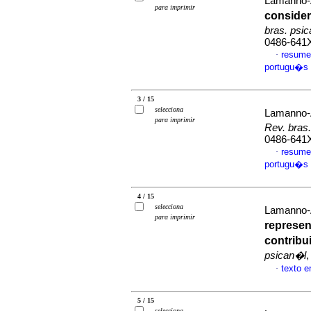
Lamanno-
para imprimir
conside
bras. psi
0486-641
resume
·
portugu�s
3 / 15
selecciona
Lamanno-
para imprimir
Rev. bras
0486-641
resume
·
portugu�s
4 / 15
selecciona
Lamanno-
para imprimir
represen
contribu
psican�l
,
texto 
·
5 / 15
selecciona