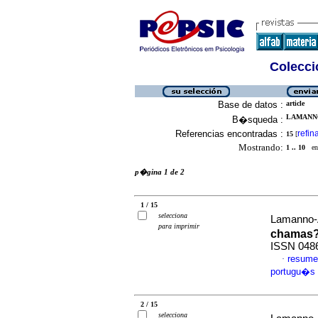
Colecció
Base de datos :
article
LAMANNO
B�squeda :
Referencias encontradas :
refin
15
[
Mostrando:
1 .. 10
en 
p�gina 1 de 2
1 / 15
selecciona
Lamanno-
para imprimir
chamas
ISSN 048
resume
·
portugu�s
2 / 15
selecciona