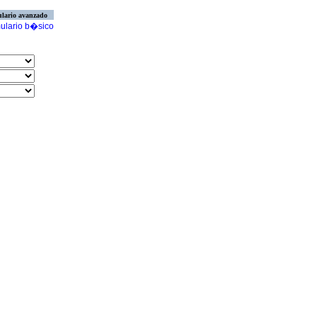
lario avanzado
ulario b�sico