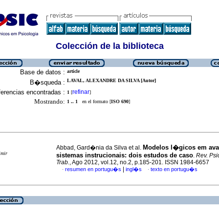
Colección de la biblioteca
Base de datos :
article
LAVAL, ALEXANDRE DA SILVA [Autor]
B�squeda :
erencias encontradas :
refinar
1
[
]
Mostrando:
1 .. 1
en el formato [
ISO 690
]
Modelos l�gicos em av
Abbad, Gard�nia da Silva et al.
imir
sistemas instrucionais
:
dois estudos de caso
.
Rev. Psi
Trab.
, Ago 2012, vol.12, no.2, p.185-201. ISSN 1984-6657
|
resumen en portugu�s
ingl�s
texto en portugu�s
·
·