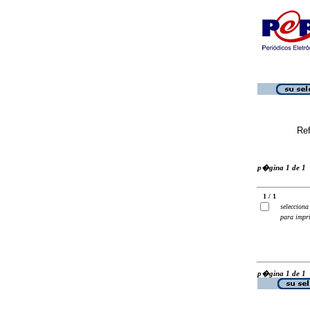
Ref
p�gina 1 de 1
1 / 1
selecciona
para impr
p�gina 1 de 1