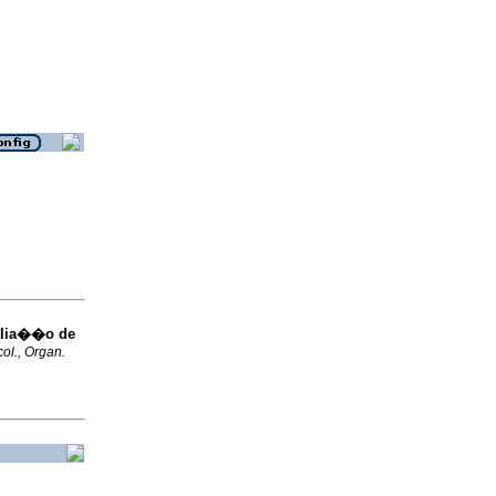
alia��o de
col., Organ.