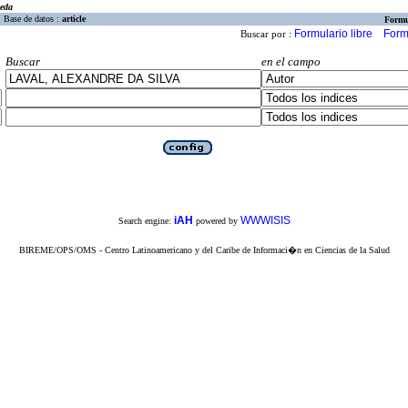
eda
Base de datos :
article
Formu
Formulario libre
Form
Buscar por :
Buscar
en el campo
iAH
WWWISIS
Search engine:
powered by
BIREME/OPS/OMS - Centro Latinoamericano y del Caribe de Informaci�n en Ciencias de la Salud