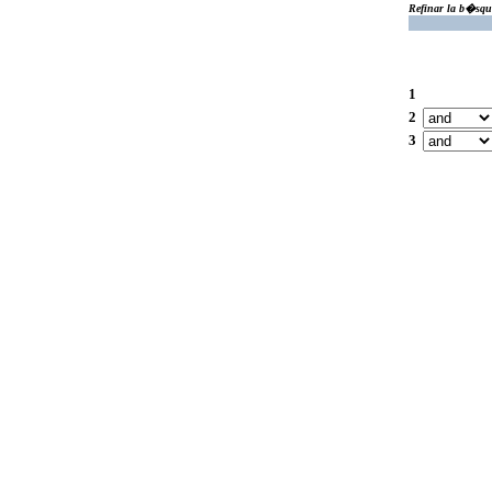
Refinar la b�squ
1
2
3