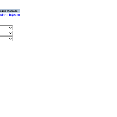
lario avanzado
ulario b�sico