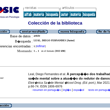
Colección de la biblioteca
Base de datos :
article
LEAL, DIEGO FERNANDES [Autor]
B�squeda :
erencias encontradas :
refinar
1
[
]
Mostrando:
1 .. 1
en el formato [
ISO 690
]
A percep��o dos trabalhad
Leal, Diego Fernandes et al.
imir
sa�de mental sobre a atua��o do redutor de danos
Eletr�nica Sa�de Mental �lcool Drog. (Ed. port.)
, Mar 2021,
p.66-74. ISSN 1806-6976
|
|
resumen en portugu�s
ingl�s
espa�ol
texto en portugu
·
·