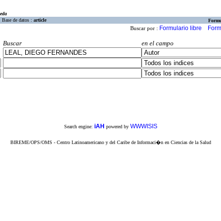
eda
Base de datos :
article
Formu
Formulario libre
Form
Buscar por :
Buscar
en el campo
iAH
WWWISIS
Search engine:
powered by
BIREME/OPS/OMS - Centro Latinoamericano y del Caribe de Informaci�n en Ciencias de la Salud