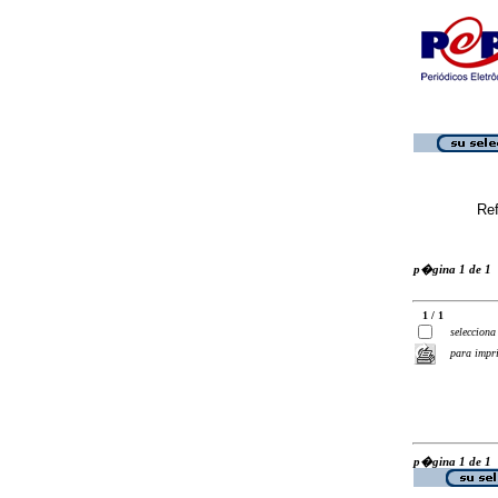
Ref
p�gina 1 de 1
1 / 1
selecciona
para impr
p�gina 1 de 1