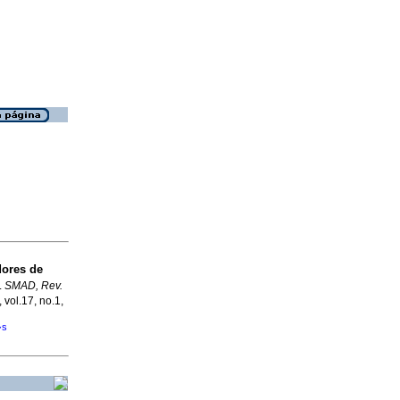
ores de
.
SMAD, Rev.
 vol.17, no.1,
�s