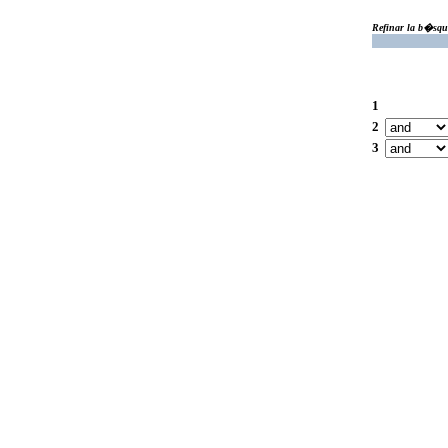
Refinar la b�squ
1
2
3