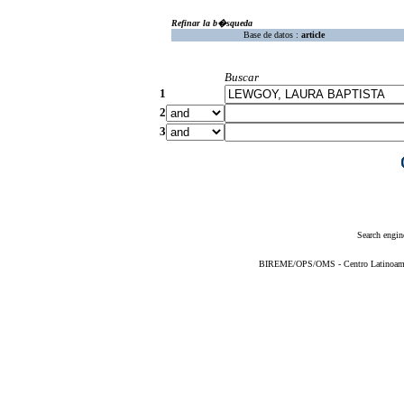
Refinar la b�squeda
Base de datos :
article
Buscar
1
2
3
Search engin
BIREME/OPS/OMS - Centro Latinoameric