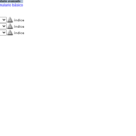
lario avanzado
mulario básico