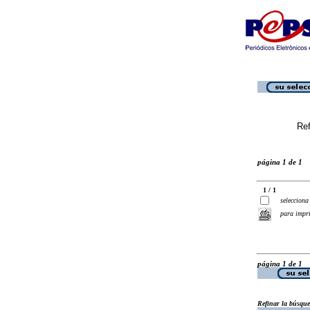
Ref
página 1 de 1
1 / 1
selecciona
para impr
página 1 de 1
Refinar la búsqu