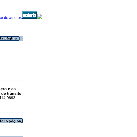
ero e as
de trânsito
.
1414-9893