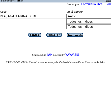
Base de datos :
article
Formu
Formulario libre
For
Buscar por :
uscar
en el campo
iAH
WWWISIS
Search engine:
powered by
BIREME/OPS/OMS - Centro Latinoamericano y del Caribe de Información en Ciencias de la Salud