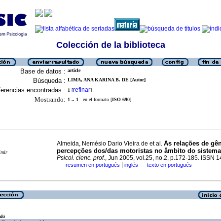
Colección de la biblioteca
Base de datos :
article
Búsqueda :
LIMA, ANA KARINA B. DE [Autor]
erencias encontradas :
refinar
1
[
]
Mostrando:
1 .. 1
en el formato [
ISO 690
]
As relações de gên
Almeida, Nemésio Dario Vieira de et al.
percepções dos/das motoristas no âmbito do sistema 
imir
Psicol. cienc. prof.
, Jun 2005, vol.25, no.2, p.172-185. ISSN 
|
resumen en portugués
inglés
texto en portugués
·
·
eda