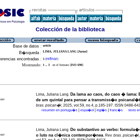
Colección de la biblioteca
Base de datos :
article
LIMA, JULIANA LANG [Autor]
B�squeda :
erencias encontradas :
refinar
3
[
]
Mostrando:
1 .. 3
en el formato [
ISO 690
]
Da lama ao caos, do caos � lama:
Lima, Juliana Lang.
imir
de um quintal para pensar a transmiss�o psicanal�t
bras. psican�l
, 2025, vol.59, no.4, p.185-197. ISSN 0486-64
|
|
|
resumen en portugu�s
espa�ol
ingl�s
franc�s
texto 
·
·
Do substantivo ao verbo
:
formula�
Lima, Juliana Lang.
imir
o luto na cl�nica contempor�nea
.
Rev. bras. psican�l