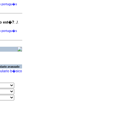
en portugu�s
do est�?
.
J.
en portugu�s
lario avanzado
ulario b�sico