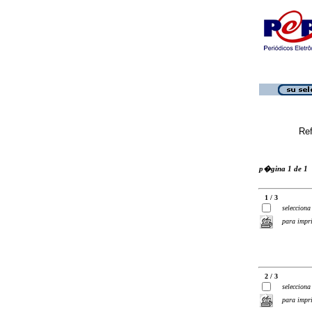
Ref
p�gina 1 de 1
1 / 3
selecciona
para impr
2 / 3
selecciona
para impr