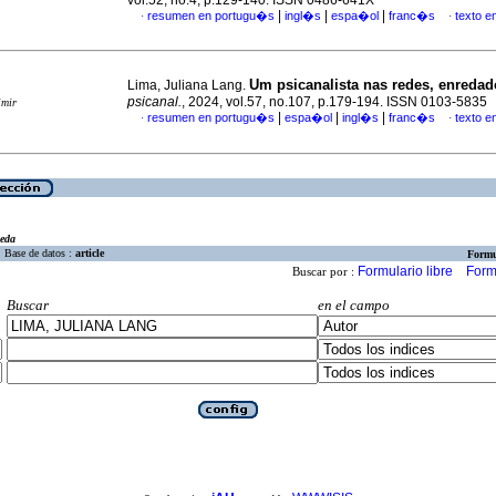
vol.52, no.4, p.129-140. ISSN 0486-641X
|
|
|
resumen en portugu�s
ingl�s
espa�ol
franc�s
texto 
·
·
Um psicanalista nas redes, enreda
Lima, Juliana Lang.
psicanal.
, 2024, vol.57, no.107, p.179-194. ISSN 0103-5835
imir
|
|
|
resumen en portugu�s
espa�ol
ingl�s
franc�s
texto 
·
·
eda
Base de datos :
article
Formu
Formulario libre
Form
Buscar por :
Buscar
en el campo