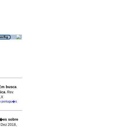
 Em busca
ica
.
Rev.
1X
en portugu�s
�es sobre
, Dez 2018,