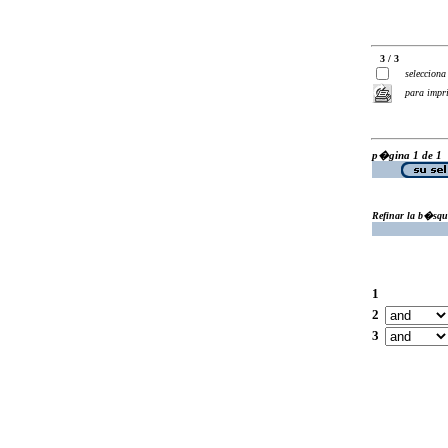
3 / 3
selecciona
para impr
p�gina 1 de 1
Refinar la b�squ
1
2
3