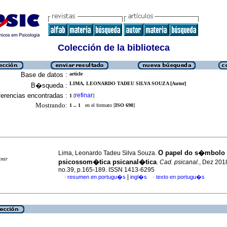
Colección de la biblioteca
Base de datos :
article
LIMA, LEONARDO TADEU SILVA SOUZA [Autor]
B�squeda :
erencias encontradas :
refinar
1
[
]
Mostrando:
1 .. 1
en el formato [
ISO 690
]
O papel do s�mbolo
Lima, Leonardo Tadeu Silva Souza.
imir
psicossom�tica psicanal�tica
.
Cad. psicanal.
, Dez 2018
no.39, p.165-189. ISSN 1413-6295
|
resumen en portugu�s
ingl�s
texto en portugu�s
·
·