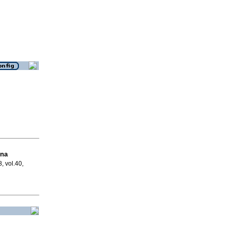
 na
, vol.40,