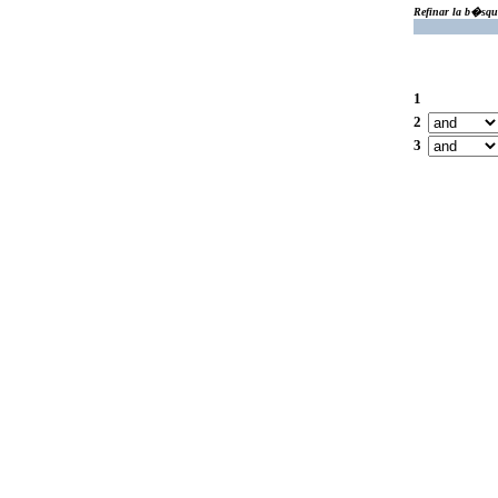
Refinar la b�squ
1
2
3