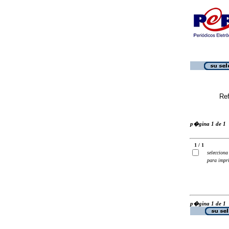
Ref
p�gina 1 de 1
1 / 1
selecciona
para impr
p�gina 1 de 1