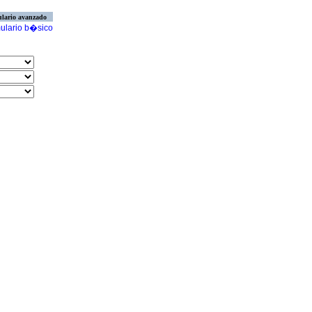
lario avanzado
ulario b�sico