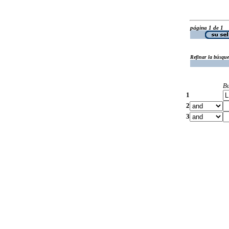
página 1 de 1
Refinar la búsqu
B
1
2
3