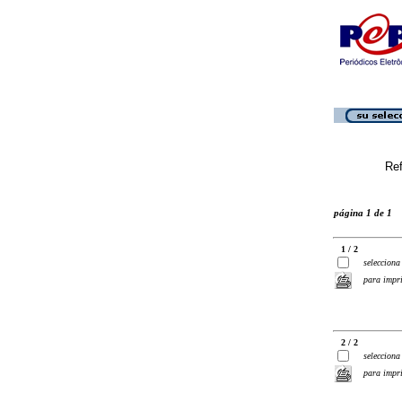
Ref
página 1 de 1
1 / 2
selecciona
para impr
2 / 2
selecciona
para impr