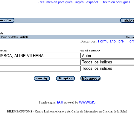
|
|
resumen en portugués
inglés
español
texto en portugués
·
·
eda
Base de datos :
article
Formu
Formulario libre
For
Buscar por :
uscar
en el campo
iAH
WWWISIS
Search engine:
powered by
BIREME/OPS/OMS - Centro Latinoamericano y del Caribe de Información en Ciencias de la Salud