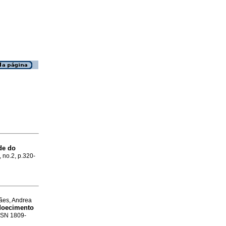
de do
, no.2, p.320-
hães, Andrea
adoecimento
ISSN 1809-