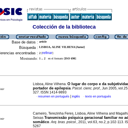
Colección de la biblioteca
Base de datos :
article
Búsqueda :
LISBOA, ALINE VILHENA [Autor]
erencias encontradas :
refinar
2
[
]
Mostrando:
1 .. 2
en el formato [
ISO 690
]
O lugar do corpo e da subjetivida
Lisboa, Aline Vilhena.
portador de epilepsia
.
Psicol. cienc. prof.
, Jun 2005, vol.25
imir
327. ISSN 1414-9893
|
resumen en portugués
inglés
texto en portugués
·
·
Carneiro, Terezinha Feres, Lisboa, Aline Vilhena and Magal
Transmissão psíquica geracional familiar no 
Seixas
imir
somático
.
Arq. bras. psicol.
, 2011, vol.63, no.2, p.102-113. 
5267