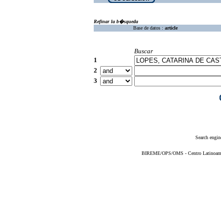
Refinar la b�squeda
Base de datos :
article
Buscar
1
2
3
Search engin
BIREME/OPS/OMS - Centro Latinoameric