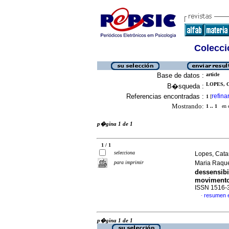
Colecció
Base de datos :
article
LOPES, 
B�squeda :
Referencias encontradas :
refina
1
[
Mostrando:
1 .. 1
en el
p�gina 1 de 1
1 / 1
selecciona
Lopes, Cata
para imprimir
Maria Raqu
dessensib
movimento
ISSN 1516-
resumen 
·
p�gina 1 de 1