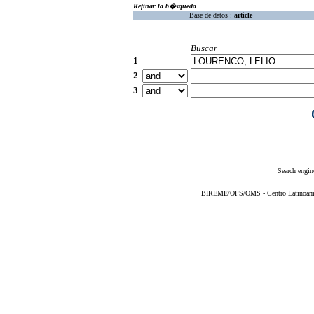
Refinar la b�squeda
Base de datos :
article
Buscar
1
2
3
Search engin
BIREME/OPS/OMS - Centro Latinoameric