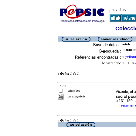
Colecció
Base de datos :
article
LOURENC
B�squeda :
Referencias encontradas :
refina
1
[
Mostrando:
1 .. 1
en el
p�gina 1 de 1
1 / 1
selecciona
Vicente, et a
social par
para imprimir
p.131-150.
resumen 
·
p�gina 1 de 1