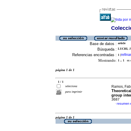
Colecció
Base de datos :
article
Búsqueda :
LUCHI, 
Referencias encontradas :
refina
1
[
Mostrando:
1 .. 1
en el
página 1 de 1
1 / 1
selecciona
Ramos, Fabi
Theoretica
para imprimir
group inte
3687
resumen e
·
página 1 de 1