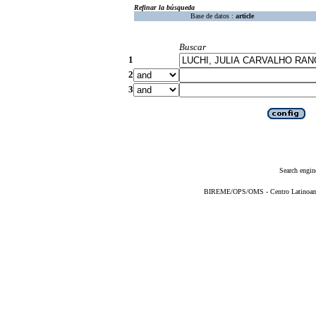
Refinar la búsqueda
Base de datos :
article
Buscar
1
2
3
Search engin
BIREME/OPS/OMS - Centro Latinoameri