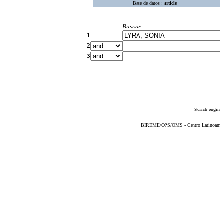
Base de datos :
article
Buscar
1
2
3
Search engin
BIREME/OPS/OMS - Centro Latinoameric