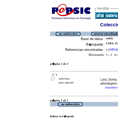
Colecció
Base de datos :
article
LYRA, SO
B�squeda :
Referencias encontradas :
refina
1
[
Mostrando:
1 .. 1
en el
p�gina 1 de 1
1 / 1
selecciona
Lyra, Sonia
para imprimir
abordagem g
resumen 
·
p�gina 1 de 1
Refinar la b�squeda