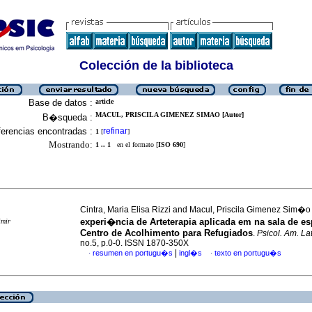
Colección de la biblioteca
Base de datos :
article
MACUL, PRISCILA GIMENEZ SIMAO [Autor]
B�squeda :
erencias encontradas :
refinar
1
[
]
Mostrando:
1 .. 1
en el formato [
ISO 690
]
Cintra, Maria Elisa Rizzi and Macul, Priscila Gimenez Sim�
experi�ncia de Arteterapia aplicada em na sala de e
imir
Centro de Acolhimento para Refugiados
.
Psicol. Am. Lat
no.5, p.0-0. ISSN 1870-350X
|
resumen en portugu�s
ingl�s
texto en portugu�s
·
·