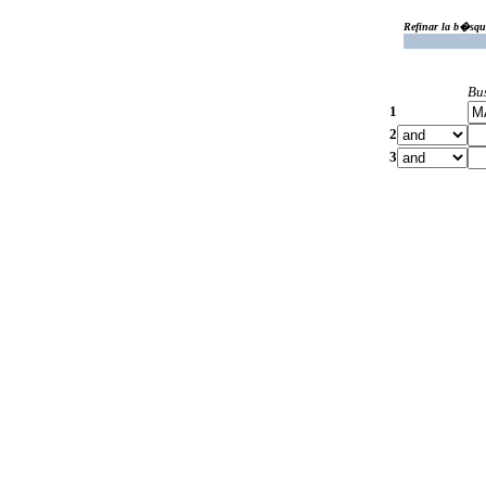
Refinar la b�squ
Bu
1
2
3