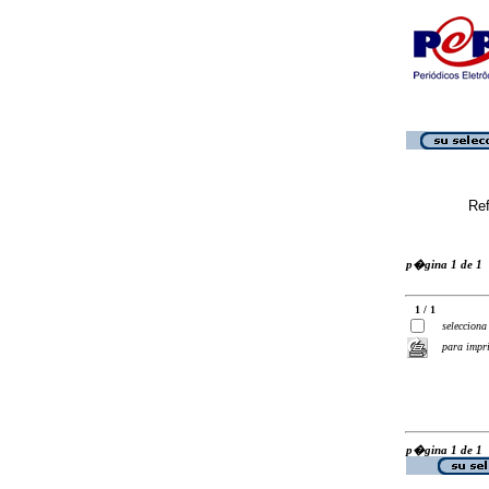
Ref
p�gina 1 de 1
1 / 1
selecciona
para impr
p�gina 1 de 1