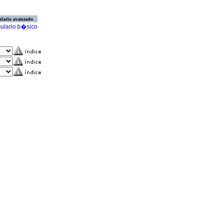
lario avanzado
ulario b�sico