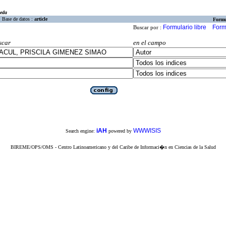
eda
Base de datos :
article
Formu
Formulario libre
Form
Buscar por :
scar
en el campo
iAH
WWWISIS
Search engine:
powered by
BIREME/OPS/OMS - Centro Latinoamericano y del Caribe de Informaci�n en Ciencias de la Salud