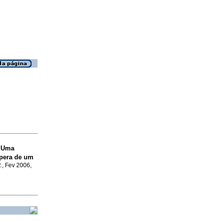
Uma
o
spera de um
.
, Fev 2006,