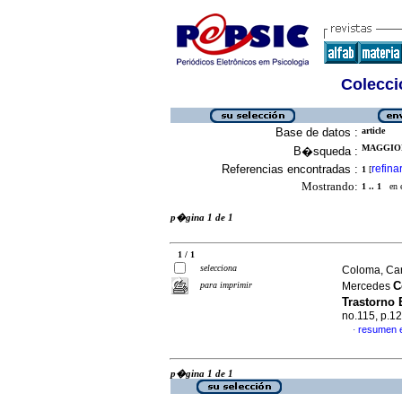
Colecció
Base de datos :
article
MAGGIOL
B�squeda :
Referencias encontradas :
refina
1
[
Mostrando:
1 .. 1
en el
p�gina 1 de 1
1 / 1
selecciona
Coloma, Car
C
para imprimir
Mercedes
Trastorno 
no.115, p.1
resumen 
·
p�gina 1 de 1