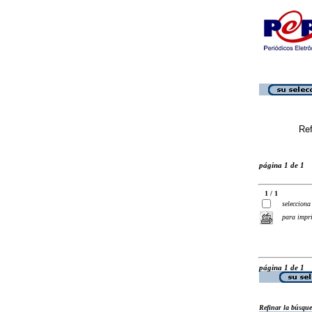
Ref
página 1 de 1
1 / 1
selecciona
para impr
página 1 de 1
Refinar la búsqu