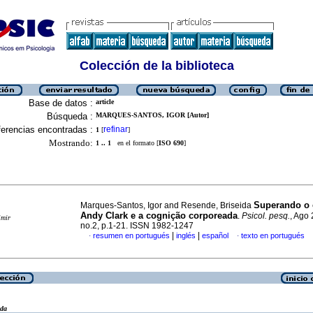
Colección de la biblioteca
Base de datos :
article
Búsqueda :
MARQUES-SANTOS, IGOR [Autor]
erencias encontradas :
refinar
1
[
]
Mostrando:
1 .. 1
en el formato [
ISO 690
]
Superando o 
Marques-Santos, Igor and Resende, Briseida
Andy Clark e a cognição corporeada
.
Psicol. pesq.
, Ago 
imir
no.2, p.1-21. ISSN 1982-1247
|
|
resumen en portugués
inglés
español
texto en portugués
·
·
eda