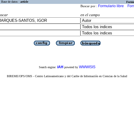
Base de datos :
article
Formu
Formulario libre
For
Buscar por :
uscar
en el campo
iAH
WWWISIS
Search engine:
powered by
BIREME/OPS/OMS - Centro Latinoamericano y del Caribe de Información en Ciencias de la Salud