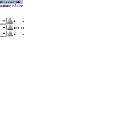
lario avanzado
mulario básico