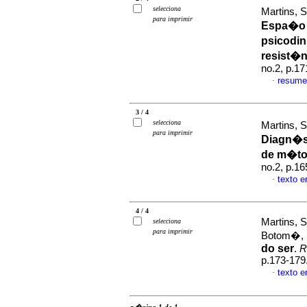
selecciona
Martins, 
para imprimir
Espa�o 
psicodi
resist�n
no.2, p.1
resume
·
3 / 4
selecciona
Martins, 
para imprimir
Diagn�st
de m�t
no.2, p.1
texto 
·
4 / 4
Martins, 
selecciona
para imprimir
Botom�, 
do ser
.
R
p.173-179
texto 
·
p�gina 1 de 1