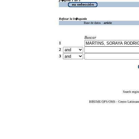
Refinar la b�squeda
Base de datos :
article
Buscar
1
2
3
Search engin
BIREME/OPS/OMS - Centro Latinoameric