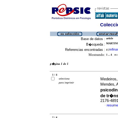
Colecció
Base de datos :
article
MARTINS
B�squeda :
Referencias encontradas :
refina
4
[
Mostrando:
1 .. 4
en el
p�gina 1 de 1
1 / 4
Medeiros,
selecciona
para imprimir
Mendes, 
psicodi
de tr�ns
2176-489
resume
·
2 / 4