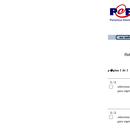
Ref
p�gina 1 de 1
1 / 2
selecciona
para impr
2 / 2
selecciona
para impr