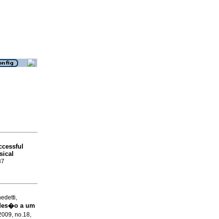
ccessful
sical
87
edetti,
ades�o a um
2009, no.18,