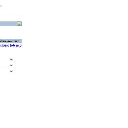
�s
lario avanzado
ulario b�sico