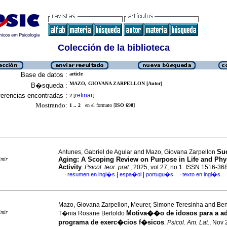
Colección de la biblioteca
Base de datos :
article
MAZO, GIOVANA ZARPELLON [Autor]
B�squeda :
erencias encontradas :
refinar
2
[
]
Mostrando:
1 .. 2
en el formato [
ISO 690
]
Su
Antunes, Gabriel de Aguiar and Mazo, Giovana Zarpellon
Aging: A Scoping Review on Purpose in Life and Phy
imir
Activity
.
Psicol. teor. prat.
, 2025, vol.27, no.1. ISSN 1516-36
|
|
resumen en ingl�s
espa�ol
portugu�s
texto en ingl�s
·
·
Mazo, Giovana Zarpellon, Meurer, Simone Teresinha and Ben
imir
Motiva��o de idosos para a 
T�nia Rosane Bertoldo
programa de exerc�cios f�sicos
.
Psicol. Am. Lat.
, Nov 