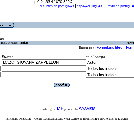
p.0-0. ISSN 1870-350X
|
|
resumen en portugu�s
espa�ol
ingl�s
texto en portugu
·
·
eda
Base de datos :
article
Formu
Formulario libre
Form
Buscar por :
Buscar
en el campo
iAH
WWWISIS
Search engine:
powered by
BIREME/OPS/OMS - Centro Latinoamericano y del Caribe de Informaci�n en Ciencias de la Salud