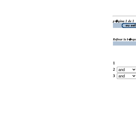
p�gina 1 de 1
Refinar la b�squ
1
2
3