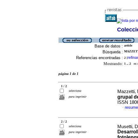
Colecció
Base de datos :
article
Búsqueda :
MAZZETT
Referencias encontradas :
refina
2
[
Mostrando:
1 .. 2
en el
página 1 de 1
1 / 2
selecciona
Mazzetti, 
grupal d
para imprimir
ISSN 180
resume
·
2 / 2
Musetti, 
selecciona
Desarrol
para imprimir
fotoleng