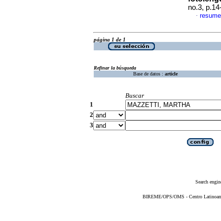
no.3, p.1
resume
·
página 1 de 1
Refinar la búsqueda
Base de datos :
article
Buscar
1
2
3
Search engin
BIREME/OPS/OMS - Centro Latinoameri