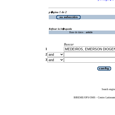
p�gina 1 de 2
Refinar la b�squeda
Base de datos :
article
Buscar
1
2
3
Search engin
BIREME/OPS/OMS - Centro Latinoameric