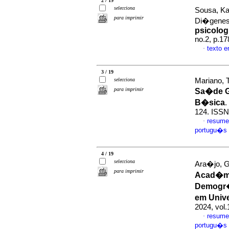
2 / 19
selecciona
Sousa, Ka
para imprimir
Di�gene
psicolog
no.2, p.1
texto 
·
3 / 19
selecciona
Mariano, T
para imprimir
Sa�de G
B�sica
.
124. ISSN
resume
·
portugu�s
4 / 19
selecciona
Ara�jo, G
para imprimir
Acad�mi
Demogr�f
em Unive
2024, vol
resume
·
portugu�s