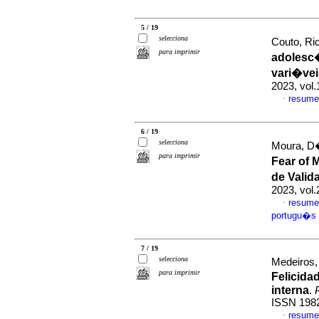
5 / 19
selecciona
Couto, Ri
para imprimir
adolesc�
vari�ve
2023, vol
resume
·
6 / 19
selecciona
Moura, D�
para imprimir
Fear of 
de Vali
2023, vol
resume
·
portugu�s
7 / 19
selecciona
Medeiros,
para imprimir
Felicida
interna
.
ISSN 198
resume
·