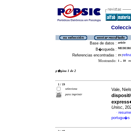
Colecció
Base de datos :
article
MEDEIRO
B�squeda :
Referencias encontradas :
refin
19
[
Mostrando:
1 .. 10
en 
p�gina 1 de 2
1 / 19
selecciona
Vale, Niel
para imprimir
disposit
express�
Unisc
, 20
resume
·
portugu�s