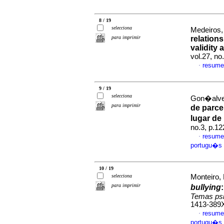
8 / 19
selecciona
Medeiros,
para imprimir
relations
validity 
vol.27, n
resume
·
9 / 19
selecciona
Gon�alves
para imprimir
de parcei
lugar de
no.3, p.1
resume
·
portugu�s
10 / 19
selecciona
Monteiro, 
para imprimir
bullying
Temas psi
1413-389
resume
·
portugu�s