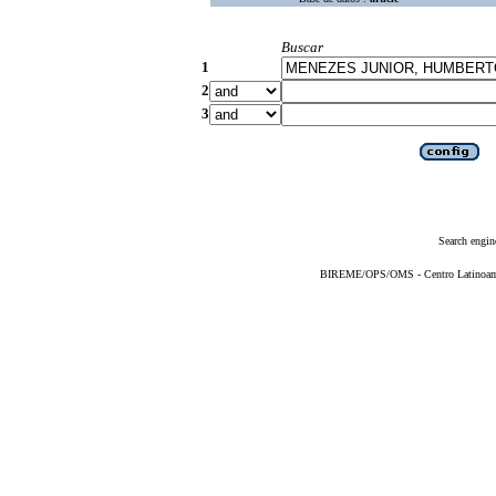
Buscar
1
2
3
Search engin
BIREME/OPS/OMS - Centro Latinoameri