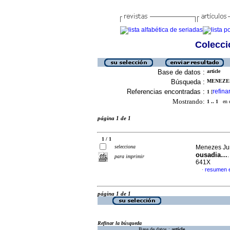
Colecció
Base de datos :
article
Búsqueda :
MENEZES
Referencias encontradas :
refina
1
[
Mostrando:
1 .. 1
en el
página 1 de 1
1 / 1
selecciona
Menezes Jun
ousadia…
para imprimir
641X
resumen 
·
página 1 de 1
Refinar la búsqueda
Base de datos :
article