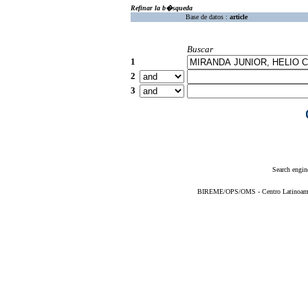
Refinar la b�squeda
Base de datos :
article
Buscar
1
2
3
Search engin
BIREME/OPS/OMS - Centro Latinoameric