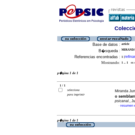
Colecció
Base de datos :
article
MIRANDA
B�squeda :
Referencias encontradas :
refina
1
[
Mostrando:
1 .. 1
en el
p�gina 1 de 1
1 / 1
selecciona
Miranda Jun
para imprimir
o semblan
psicanal.
, J
resumen 
·
p�gina 1 de 1