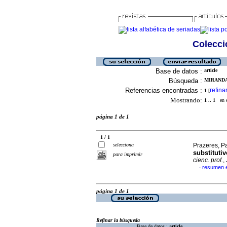
Colecció
Base de datos :
article
Búsqueda :
MIRANDA
Referencias encontradas :
refina
1
[
Mostrando:
1 .. 1
en el
página 1 de 1
1 / 1
selecciona
Prazeres, P
substitutiv
para imprimir
cienc. prof.
,
resumen 
·
página 1 de 1
Refinar la búsqueda
Base de datos :
article