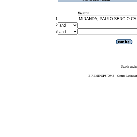
Buscar
1
2
3
Search engin
BIREME/OPS/OMS - Centro Latinoameri