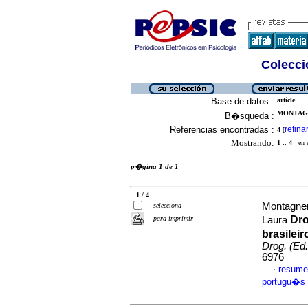
Colecció
Base de datos :
article
MONTAGN
B�squeda :
Referencias encontradas :
refina
4
[
Mostrando:
1 .. 4
en el
p�gina 1 de 1
1 / 4
Montagner
selecciona
Dr
para imprimir
Laura
brasileir
Drog. (Ed.
6976
resume
·
portugu�s