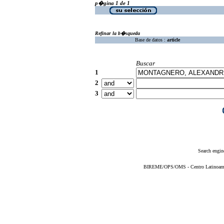
p�gina 1 de 1
Refinar la b�squeda
Base de datos :
article
Buscar
1
2
3
Search engin
BIREME/OPS/OMS - Centro Latinoameric