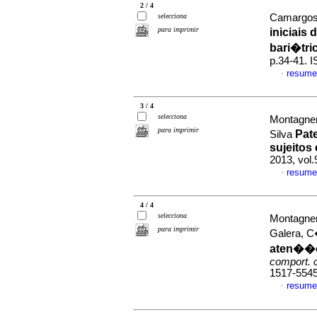
2 / 4
selecciona
Camargos,
para imprimir
iniciais
bari�tri
p.34-41. 
resume
·
3 / 4
selecciona
Montagner
para imprimir
Pat
Silva
sujeitos
2013, vol.
resume
·
4 / 4
selecciona
Montagner
para imprimir
Galera, 
aten��o
comport. 
1517-554
resume
·