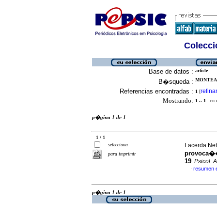
Colecció
Base de datos :
article
MONTEAG
B�squeda :
Referencias encontradas :
refina
1
[
Mostrando:
1 .. 1
en el
p�gina 1 de 1
1 / 1
selecciona
Lacerda Net
provoca��
para imprimir
19
.
Psicol. A
resumen 
·
p�gina 1 de 1