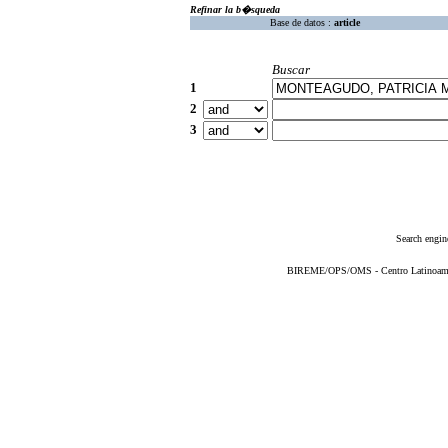
Refinar la b�squeda
Base de datos :
article
Buscar
1
2
3
Search engin
BIREME/OPS/OMS - Centro Latinoameric