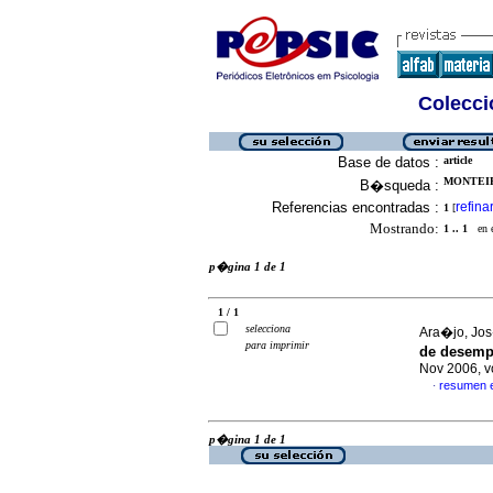
Colecció
Base de datos :
article
MONTEIR
B�squeda :
Referencias encontradas :
refina
1
[
Mostrando:
1 .. 1
en el
p�gina 1 de 1
1 / 1
selecciona
Ara�jo, Jos
para imprimir
de desemp
Nov 2006, v
resumen 
·
p�gina 1 de 1