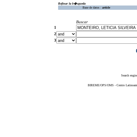
Refinar la b�squeda
Base de datos :
article
Buscar
1
2
3
Search engin
BIREME/OPS/OMS - Centro Latinoameric