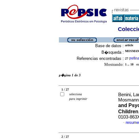
Colecció
Base de datos :
article
MOSMANN
B�squeda :
Referencias encontradas :
refin
27
[
Mostrando:
1 .. 10
en 
p�gina 1 de 3
1 / 27
Benini, La
selecciona
para imprimir
Mosmann, 
and Psyc
Children
0103-863
resume
·
2 / 27