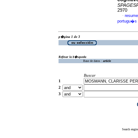
SPAGES
2970
resume
·
portugu�s
p�gina 1 de 3
Refinar la b�squeda
Base de datos :
article
Buscar
1
2
3
Search engin