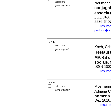
selecciona
Neumann, 
para imprimir
conjugal
associa�
Inter. Psic
2236-640
resume
·
portugu�s
3 / 27
selecciona
Koch, Cri
para imprimir
Restaura
MP/RS de
sociais
.
ISSN 198
resume
·
4 / 27
Mosmann, 
selecciona
para imprimir
C
Adriana
homens 
Dez 2010,
resume
·