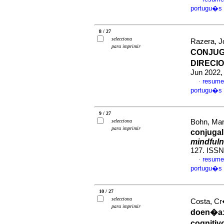
portugu�s
8 / 27
selecciona
Razera, Jo
para imprimir
CONJUG
DIRECI
Jun 2022,
resume
·
portugu�s
9 / 27
selecciona
Bohn, Mar
para imprimir
conjugal
mindful
127. ISSN
resume
·
portugu�s
10 / 27
selecciona
Costa, Cr�
para imprimir
doen�a
cognitiv