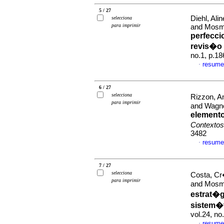
5 / 27
Diehl, Ali
selecciona
para imprimir
and Mosma
perfecci
revis�o
no.1, p.1
resume
·
6 / 27
selecciona
Rizzon, A
para imprimir
and Wagne
element
Contextos
3482
resume
·
7 / 27
selecciona
Costa, Cr
para imprimir
and Mosma
estrat�
sistem�t
vol.24, n
resume
·