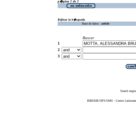
p�gina 1 de 1
Refinar la b�squeda
Base de datos :
article
Buscar
1
2
3
Search engin
BIREME/OPS/OMS - Centro Latinoameric