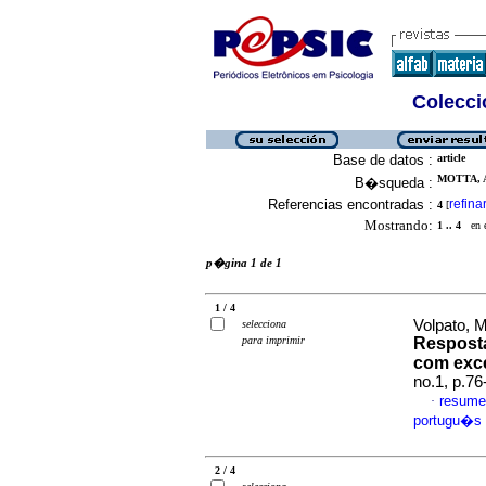
Colecció
Base de datos :
article
MOTTA, 
B�squeda :
Referencias encontradas :
refina
4
[
Mostrando:
1 .. 4
en el
p�gina 1 de 1
1 / 4
Volpato, M
selecciona
para imprimir
Resposta
com exc
no.1, p.7
resume
·
portugu�s
2 / 4