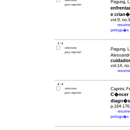
selecciona
Pagung, La
para imprimir
enfrent
e crian
vol.9, no
resume
·
portugu�s
3 / 4
selecciona
Pagung, L
para imprimir
Alessandr
cuidador
vol.14, n
resume
·
4 / 4
Caprini, 
selecciona
para imprimir
C�ncer i
diagn�s
p.164-176
resume
·
portugu�s